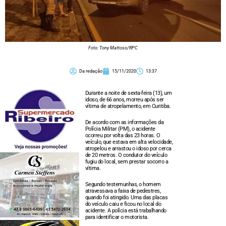
Foto: Tony Mattoso/RPC
Da redação
15/11/2020
13:37
Durante a noite de sexta-feira (13), um
idoso, de 66 anos, morreu após ser
vítima de atropelamento, em Curitiba.
De acordo com as informações da
Polícia Militar (PM), o acidente
ocorreu por volta das 23 horas. O
veículo, que estava em alta velocidade,
atropelou e arrastou o idoso por cerca
de 20 metros. O condutor do veículo
fugiu do local, sem prestar socorro a
vítima.
Segundo testemunhas, o homem
atravessava a faixa de pedestres,
quando foi atingido. Uma das placas
do veículo caiu e ficou no local do
acidente. A polícia está trabalhando
para identificar o motorista.