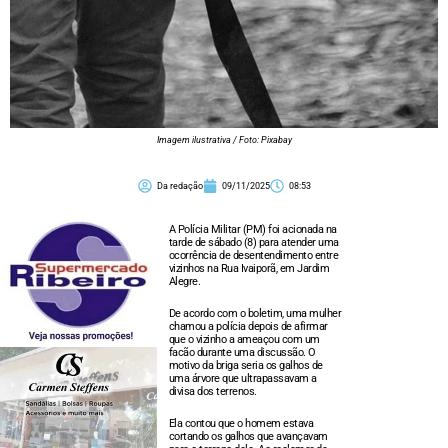
Imagem ilustrativa / Foto: Pixabay
Da redação
09/11/2025
08:53
A Polícia Militar (PM) foi acionada na
tarde de sábado (8) para atender uma
ocorrência de desentendimento entre
vizinhos na Rua Ivaiporã, em Jardim
Alegre.
De acordo com o boletim, uma mulher
chamou a polícia depois de afirmar
que o vizinho a ameaçou com um
facão durante uma discussão. O
motivo da briga seria os galhos de
uma árvore que ultrapassavam a
divisa dos terrenos.
Ela contou que o homem estava
cortando os galhos que avançavam