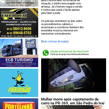
para o terreno dele. Ao reclamar da
situação, o vizinho teria reagido com
ameaça. Já o homem negou a versão
e contou que usava o facão apenas
para fazer a poda.
Os policiais orientaram os dois sobre
os procedimentos cabíveis e
encerraram a ocorrência. Nenhum dos
envolvidos mostrou interesse em
representar criminalmente.
(
Mais notícias da região
)
LEIA TAMBÉM:
Mulher morre após capotamento de
carro na PR-369, em São Pedro do Ivaí