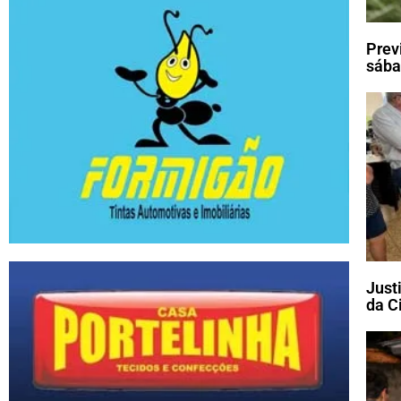
Prev
sába
Just
da C