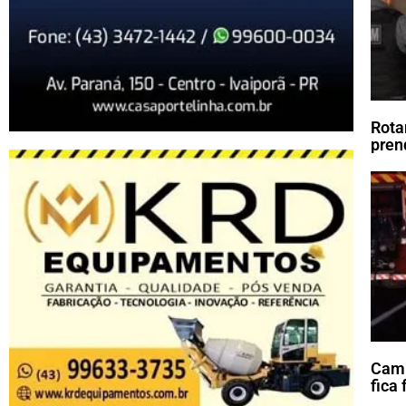
Rota
pren
Cami
fica