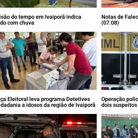
isão do tempo em Ivaiporã indica
Notas de Falec
do com chuva
(07.08)
iça Eleitoral leva programa Detetives
Operação poli
idadania a idosos da região de Ivaiporã
dois suspeitos