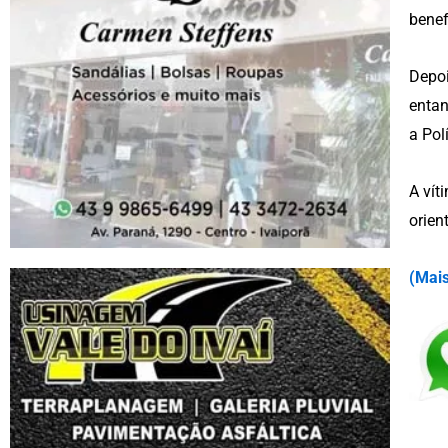
benef
Depoi
entan
a Pol
A vít
orien
(
Mais