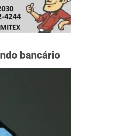
f
undo bancário