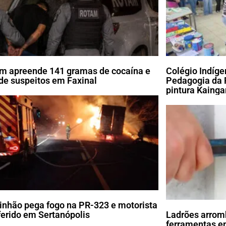
m apreende 141 gramas de cocaína e
Colégio Indíg
de suspeitos em Faxinal
Pedagogia da 
pintura Kaing
nhão pega fogo na PR-323 e motorista
 ferido em Sertanópolis
Ladrões arrom
ferramentas em