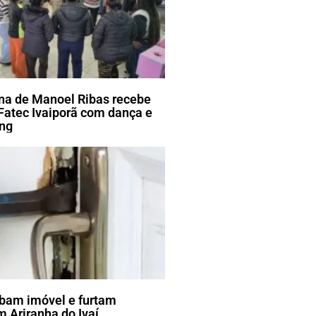
ena de Manoel Ribas recebe
Fatec Ivaiporã com dança e
ang
bam imóvel e furtam
 Ariranha do Ivaí