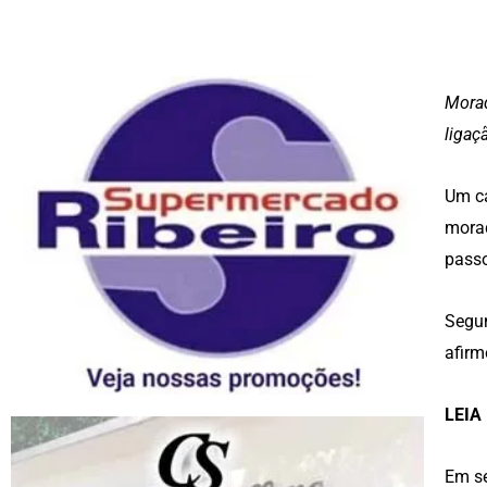
Morad
ligaç
Um ca
morad
passo
Segun
afirm
LEIA
Em se