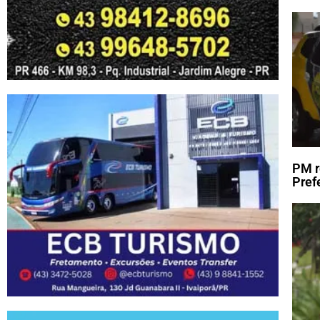
PM r
Pref