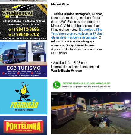
Manoel Ribas
– Valdira Blasios Romagnolo, 63 anos,
faleceua terça-feira, em decorrência
de um AVC. Ela estava internada em
Maringá. Valdira deixa esposo, duas
filhas e cinco netos.
Ela perdeu a filha
Veridiane e o genro Adilson há 17 dias
vítima de um acidente de trânsito
. O
velório ocorre no salão da igreja
ucraniana. O sepultamento será
depois da Santa Missa marcada para
às 16 horas.
* Atualizado às 13h13 com
informações sobre o falecimento de
Vuardo Biazin, 96 anos
LEIA TAMBÉM: