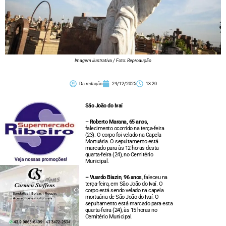
Imagem ilustrativa / Foto: Reprodução
Da redação
24/12/2025
13:20
São João do Ivaí
– Roberto Marana, 65 anos,
falecimento ocorrido na terça-feira
(23). O corpo foi velado na Capela
Mortuária. O sepultamento está
marcado para às 12 horas desta
quarta-feira (24), no Cemitério
Municipal.
– Vuardo Biazin, 96 anos
, faleceu na
terça-feira, em São João do Ivaí. O
corpo está sendo velado na capela
mortuária de São João do Ivaí. O
sepultamento está marcado para esta
quarta-feira (24), às 15 horas no
Cemitério Municipal.