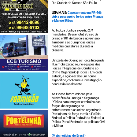
Rio Grande do Norte e São Paulo.
LEIA MAIS:
Capotamento na PR-466
deixa passageiro ferido entre Pitanga
e Manoel Ribas
Ao todo, a Justiça expediu 274
mandados. Desse total, 93 são de
prisão e 181 de busca e apreensão.
Também são cumpridas outras
medidas cautelares durante a
ofensiva.
Batizada de Operação Força Integrada
III, a mobilização reúne equipes das
Forças Integradas de Combate ao
Crime Organizado (Ficcos). Em cada
estado, a ação recebe um nome
específico, conforme a investigação
conduzida localmente.
As Ficcos foram criadas pelo
Ministério da Justiça e Segurança
Pública para integrar o trabalho das
forças de segurança no
enfrentamento ao crime organizado.
Participam da força-tarefa a Polícia
Federal, a Polícia Rodoviária Federal, a
Polícia Penal Federal e as polícias Civil
e Militar.
(Mais notícias do Brasil)