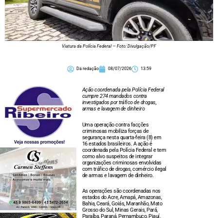
Viatura da Polícia Federal — Foto: Divulgação/PF
Da redação
08/07/2026
13:59
Ação coordenada pela Polícia Federal
cumpre 274 mandados contra
investigados por tráfico de drogas,
armas e lavagem de dinheiro
Uma operação contra facções
criminosas mobiliza forças de
segurança nesta quarta-feira (8) em
16 estados brasileiros. A ação é
coordenada pela Polícia Federal e tem
como alvo suspeitos de integrar
organizações criminosas envolvidas
com tráfico de drogas, comércio ilegal
de armas e lavagem de dinheiro.
As operações são coordenadas nos
estados do Acre, Amapá, Amazonas,
Bahia, Ceará, Goiás, Maranhão, Mato
Grosso do Sul, Minas Gerais, Pará,
Paraíba, Paraná, Pernambuco, Piauí,