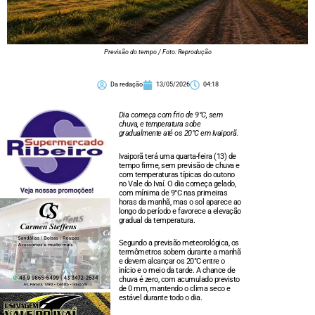
Previsão do tempo / Foto: Reprodução
Da redação
13/05/2026
04:18
Dia começa com frio de 9°C, sem
chuva, e temperatura sobe
gradualmente até os 20°C em Ivaiporã.
Ivaiporã terá uma quarta-feira (13) de
tempo firme, sem previsão de chuva e
com temperaturas típicas do outono
no Vale do Ivaí. O dia começa gelado,
com mínima de 9°C nas primeiras
horas da manhã, mas o sol aparece ao
longo do período e favorece a elevação
gradual da temperatura.
Segundo a previsão meteorológica, os
termômetros sobem durante a manhã
e devem alcançar os 20°C entre o
início e o meio da tarde. A chance de
chuva é zero, com acumulado previsto
de 0 mm, mantendo o clima seco e
estável durante todo o dia.