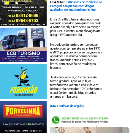
LEIA MAIS:
Estudantes de medicina no
Paraguai são presos com drogas
avaliadas em R$ 50 mil na PR-986
Entre 7h e 8h, o frio ainda predomina,
exigindo agasalho para quem sai cedo.
A partir das 9h, a temperatura avança
para 14°C e continua em elevação até
atingir 19°C ao meio-dia.
No período da tarde, o tempo segue
aberto, com temperaturas entre 19°C
e 20°C, proporcionando sensação mais
agradável. Os ventos permanecem
fracos, variando entre 4 km/h e 7
km/h, sem previsão de mudanças
bruscas.
Já durante a noite, o frio retorna de
forma gradual. Após as 20h, os
termômetros voltam a cair e devem
fechar o dia perto dos 12°C, reforçando
o padrão de manhãs frias e tardes
amenas em Ivaiporã.
(
Mais notícias da região
)
LEIA TAMBÉM: