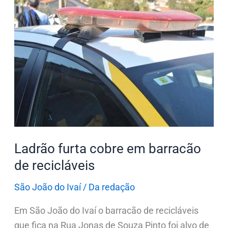
Ladrão
furta
cobre
em
barracão
de
recicláveis
Ladrão furta cobre em barracão
de recicláveis
São João do Ivaí
/
Da redação
Em São João do Ivaí o barracão de recicláveis
que fica na Rua Jonas de Souza Pinto foi alvo de