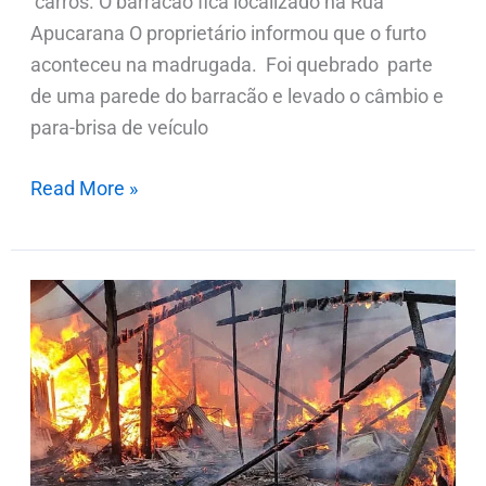
carros. O barracão fica localizado na Rua
Apucarana O proprietário informou que o furto
aconteceu na madrugada. Foi quebrado parte
de uma parede do barracão e levado o câmbio e
para-brisa de veículo
Read More »
Bombeiros
combatem
incêndio
em
barracão
na
PR-