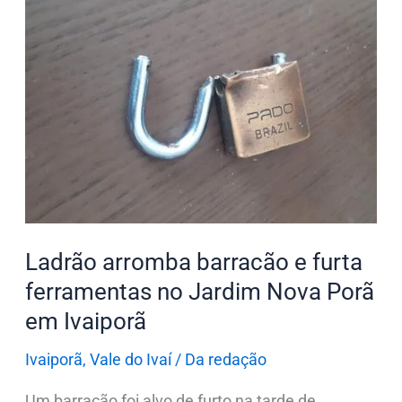
Ladrão
arromba
barracão
e
furta
ferramentas
no
Jardim
Nova
Porã
Ladrão arromba barracão e furta
em
Ivaiporã
ferramentas no Jardim Nova Porã
em Ivaiporã
Ivaiporã
,
Vale do Ivaí
/
Da redação
Um barracão foi alvo de furto na tarde de