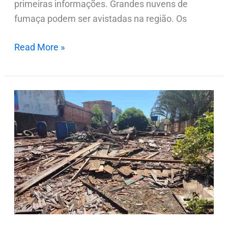
primeiras informações. Grandes nuvens de
fumaça podem ser avistadas na região. Os
Read More »
Barracão
desaba
e
deixa
uma
pessoa
ferida
em
Jardim