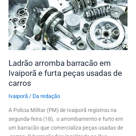
em
Ivaiporã
e
furta
peças
usadas
de
Ladrão arromba barracão em
carros
Ivaiporã e furta peças usadas de
carros
Ivaiporã
/
Da redação
A Polícia Militar (PM) de Ivaiporã registrou na
segunda-feira (18), o arrombamento e furto em
um barracão que comercializa peças usadas de