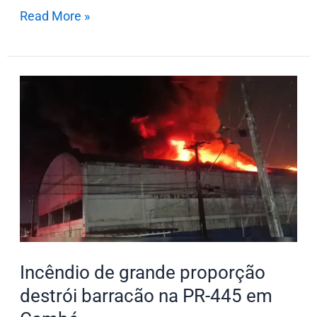
Read More »
Incêndio
de
grande
proporção
destrói
barracão
na
PR-
445
Incêndio de grande proporção
em
Cambé
destrói barracão na PR-445 em