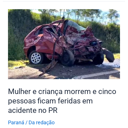
Mulher
e
criança
morrem
e
cinco
pessoas
ficam
feridas
em
Mulher e criança morrem e cinco
acidente
pessoas ficam feridas em
no
acidente no PR
PR
Paraná
/
Da redação