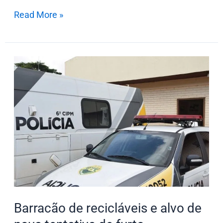
Read More »
Barracão
de
recicláveis
e
alvo
de
nova
tentativa
de
furto
Barracão de recicláveis e alvo de