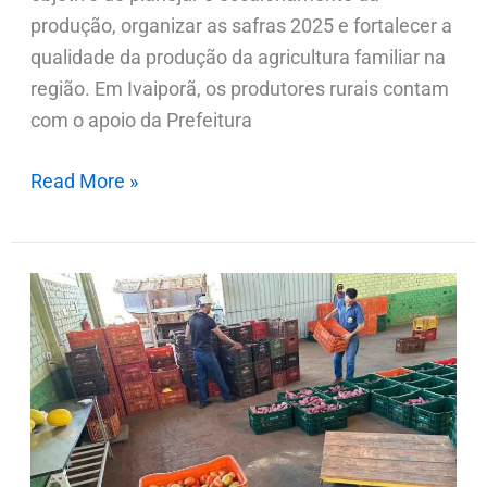
produção, organizar as safras 2025 e fortalecer a
qualidade da produção da agricultura familiar na
região. Em Ivaiporã, os produtores rurais contam
com o apoio da Prefeitura
Read More »
Central
da
Agricultura
Familiar
de
Ivaiporã
comemora