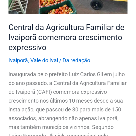
crescimento
expressivo
Central da Agricultura Familiar de
Ivaiporã comemora crescimento
expressivo
Ivaiporã
,
Vale do Ivaí
/
Da redação
Inaugurada pelo prefeito Luiz Carlos Gil em julho
do ano passado, a Central da Agricultura Familiar
de Ivaiporã (CAFI) comemora expressivo
crescimento nos últimos 10 meses desde a sua
instalação, que passou de 30 para mais de 150
associados, abrangendo não apenas Ivaiporã,
mas também municípios vizinhos. Segundo
Laine Fernanda Uliwiak, responsável pela