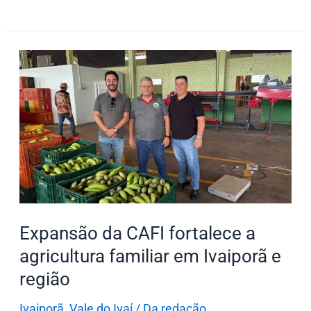
Expansão
da
CAFI
fortalece
a
agricultura
familiar
em
Ivaiporã
Expansão da CAFI fortalece a
e
agricultura familiar em Ivaiporã e
região
região
Ivaiporã
,
Vale do Ivaí
/
Da redação