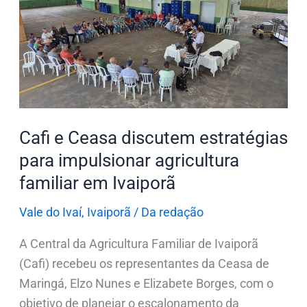
Ceasa
discutem
estratégias
para
impulsionar
agricultura
familiar
Cafi e Ceasa discutem estratégias
em
para impulsionar agricultura
Ivaiporã
familiar em Ivaiporã
Vale do Ivaí
,
Ivaiporã
/
Da redação
A Central da Agricultura Familiar de Ivaiporã
(Cafi) recebeu os representantes da Ceasa de
Maringá, Elzo Nunes e Elizabete Borges, com o
objetivo de planejar o escalonamento da