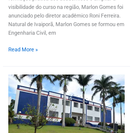
visibilidade do curso na região, Marlon Gomes foi
anunciado pelo diretor acadêmico Roni Ferreira.
Natural de Ivaiporã, Marlon Gomes se formou em
Engenharia Civil, em
Read More »
Engenharia
Civil,
Psicopedagogia,
e
Estética
e
Cosmética