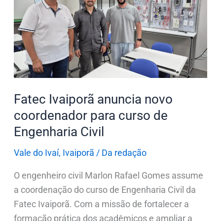
anuncia
novo
coordenador
para
curso
de
Engenharia
Fatec Ivaiporã anuncia novo
Civil
coordenador para curso de
Engenharia Civil
Vale do Ivaí
,
Ivaiporã
/
Da redação
O engenheiro civil Marlon Rafael Gomes assume
a coordenação do curso de Engenharia Civil da
Fatec Ivaiporã. Com a missão de fortalecer a
formação prática dos acadêmicos e ampliar a