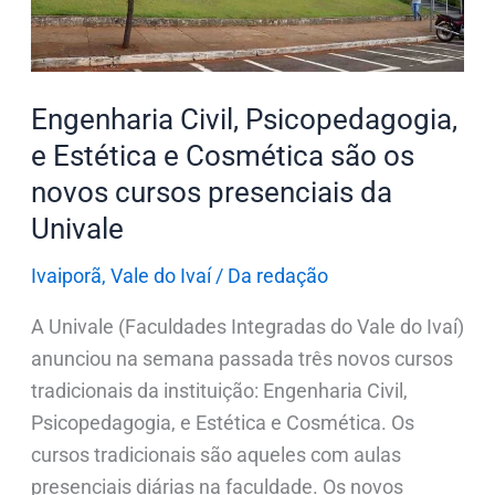
são
os
novos
Engenharia Civil, Psicopedagogia,
cursos
presenciais
e Estética e Cosmética são os
da
novos cursos presenciais da
Univale
Univale
Ivaiporã
,
Vale do Ivaí
/
Da redação
A Univale (Faculdades Integradas do Vale do Ivaí)
anunciou na semana passada três novos cursos
tradicionais da instituição: Engenharia Civil,
Psicopedagogia, e Estética e Cosmética. Os
cursos tradicionais são aqueles com aulas
presenciais diárias na faculdade. Os novos