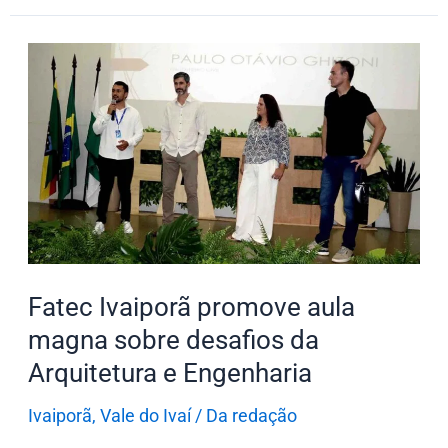
Fatec
Ivaiporã
promove
aula
magna
sobre
desafios
da
Arquitetura
Fatec Ivaiporã promove aula
e
magna sobre desafios da
Engenharia
Arquitetura e Engenharia
Ivaiporã
,
Vale do Ivaí
/
Da redação