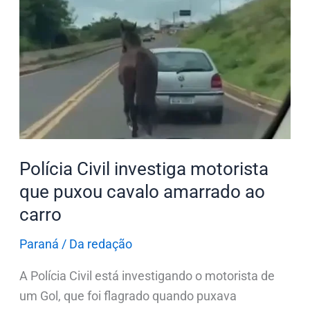
investiga
motorista
que
puxou
cavalo
amarrado
ao
carro
Polícia Civil investiga motorista
que puxou cavalo amarrado ao
carro
Paraná
/
Da redação
A Polícia Civil está investigando o motorista de
um Gol, que foi flagrado quando puxava