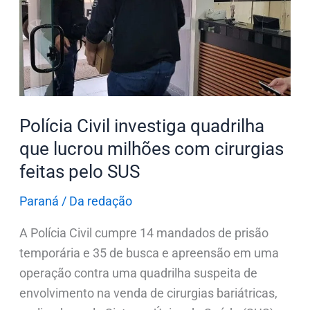
que
lucrou
milhões
com
cirurgias
feitas
pelo
Polícia Civil investiga quadrilha
SUS
que lucrou milhões com cirurgias
feitas pelo SUS
Paraná
/
Da redação
A Polícia Civil cumpre 14 mandados de prisão
temporária e 35 de busca e apreensão em uma
operação contra uma quadrilha suspeita de
envolvimento na venda de cirurgias bariátricas,