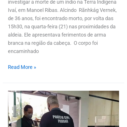
investigar a morte de um índio na Terra Indígena
Ivaí, em Manoel Ribas. Alcindo Rãnhkág Vernek,
de 36 anos, foi encontrado morto, por volta das
15h30, na quarta-feira (21) nas proximidades da
aldeia. Ele apresentava ferimentos de arma
branca na região da cabeça. O corpo foi
encaminhado
Read More »
Polícia
Civil
investiga
quadrilha