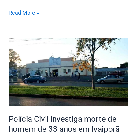
Read More »
Polícia
Civil
investiga
morte
de
homem
de
33
anos
Polícia Civil investiga morte de
em
homem de 33 anos em Ivaiporã
Ivaiporã