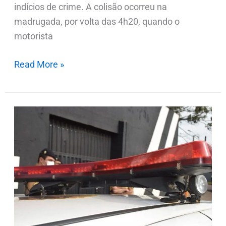
indícios de crime. A colisão ocorreu na
madrugada, por volta das 4h20, quando o
motorista
Read More »
Polícia
investiga
possível
rota
aérea
de
tráfico
de