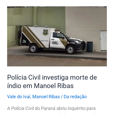
Polícia
Civil
investiga
morte
de
índio
em
Manoel
Ribas
Polícia Civil investiga morte de
índio em Manoel Ribas
Vale do Ivaí
,
Manoel Ribas
/
Da redação
A Polícia Civil do Paraná abriu inquérito para