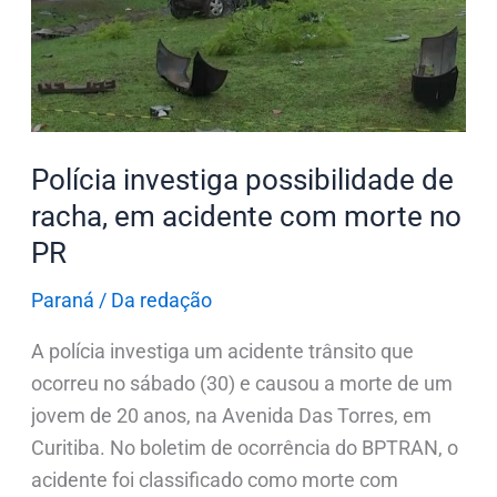
racha,
em
acidente
com
morte
no
Polícia investiga possibilidade de
PR
racha, em acidente com morte no
PR
Paraná
/
Da redação
A polícia investiga um acidente trânsito que
ocorreu no sábado (30) e causou a morte de um
jovem de 20 anos, na Avenida Das Torres, em
Curitiba. No boletim de ocorrência do BPTRAN, o
acidente foi classificado como morte com