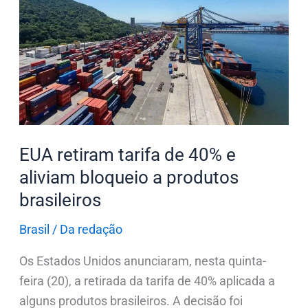
retiram
tarifa
de
40%
e
aliviam
bloqueio
a
EUA retiram tarifa de 40% e
produtos
aliviam bloqueio a produtos
brasileiros
brasileiros
Brasil
/
Da redação
Os Estados Unidos anunciaram, nesta quinta-
feira (20), a retirada da tarifa de 40% aplicada a
alguns produtos brasileiros. A decisão foi