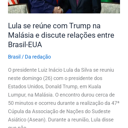
Malásia
e
discute
Lula se reúne com Trump na
relações
Malásia e discute relações entre
entre
Brasil-EUA
Brasil-
EUA
Brasil
/
Da redação
O presidente Luiz Inácio Lula da Silva se reuniu
neste domingo (26) com o presidente dos
Estados Unidos, Donald Trump, em Kuala
Lumpur, na Malásia. O encontro durou cerca de
50 minutos e ocorreu durante a realização da 47ª
Cúpula da Associação de Nações do Sudeste
Asiático (Asean). Durante a reunião, Lula disse
que não