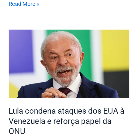
Read More »
Lula
condena
ataques
dos
EUA
à
Venezuela
e
reforça
Lula condena ataques dos EUA à
papel
Venezuela e reforça papel da
da
ONU
ONU