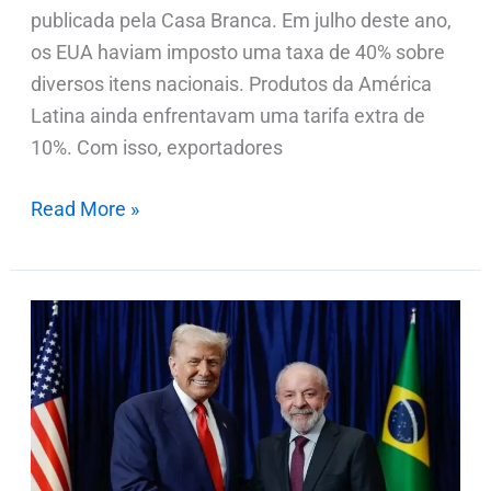
publicada pela Casa Branca. Em julho deste ano,
os EUA haviam imposto uma taxa de 40% sobre
diversos itens nacionais. Produtos da América
Latina ainda enfrentavam uma tarifa extra de
10%. Com isso, exportadores
Read More »
Lula
se
reúne
com
Trump
na