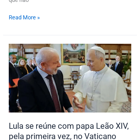
Read More »
Lula
se
reúne
com
papa
Leão
XIV,
pela
primeira
Lula se reúne com papa Leão XIV,
vez,
pela primeira vez, no Vaticano
no