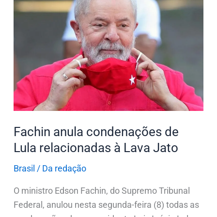
condenações
de
Lula
relacionadas
à
Lava
Jato
Fachin anula condenações de
Lula relacionadas à Lava Jato
Brasil
/
Da redação
O ministro Edson Fachin, do Supremo Tribunal
Federal, anulou nesta segunda-feira (8) todas as