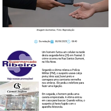
Imagem ilustrativa / Foto: Reprodução
Da redação
30/09/2025
08:40
Um homem furtou um celular na tarde
desta segunda-feira (29) em Faxinal. O
crime ocorreu na Rua Santos Dumont,
na Vila Nova.
Segundo a vítima relatou a Polícia
Militar (PM), o suspeito usava calça
preta, tênis azul, boné preto e
carregava uma camiseta vermelha
nos ombros. Ele pediu o telefone para
fazer uma ligação.
Em seguida, o homem pediu uma
caneta emprestada. A vítima entrou
em casa para buscar. Quando voltou, o
suspeito já havia fugido com o
aparelho Motorola.