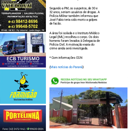
Segundo a PM, os suspeitos, de 30 e
32 anos, seriam usuários de drogas. A
Polícia Militar também informou que
José Fabio teria sido morto a golpes
de facão.
A área foi isolada e o Instituto Médico
Legal (IML) recolheu o corpo. Os dois
homens foram levados à Delegacia de
Polícia Civil. A motivação exata do
crime ainda será investigada.
* Com informações CGN
(
Mais notícias do Paraná
)
LEIA TAMBÉM: