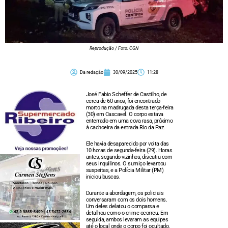
Reprodução / Foto: CGN
Da redação
30/09/2025
11:28
José Fabio Scheffer de Castilho, de
cerca de 60 anos, foi encontrado
morto na madrugada desta terça-feira
(30) em Cascavel. O corpo estava
enterrado em uma cova rasa, próximo
à cachoeira da estrada Rio da Paz.
Ele havia desaparecido por volta das
10 horas de segunda-feira (29). Horas
antes, segundo vizinhos, discutiu com
seus inquilinos. O sumiço levantou
suspeitas, e a Polícia Militar (PM)
iniciou buscas.
Durante a abordagem, os policiais
conversaram com os dois homens.
Um deles delatou o comparsa e
detalhou como o crime ocorreu. Em
seguida, ambos levaram as equipes
até o local onde o corpo foi ocultado.