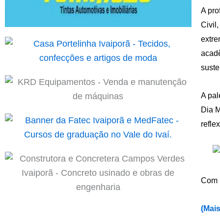
A pro
Civil
extre
acadê
suste
A pal
Dia M
refle
Com 
(
Mais