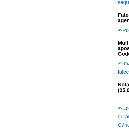
Fate
agen
Mulh
apos
God
Nota
(05.