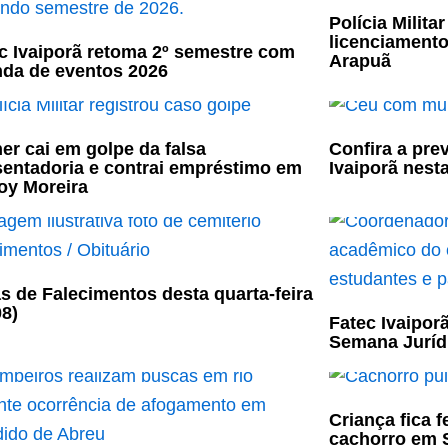
Polícia Milit
licenciament
c Ivaiporã retoma 2º semestre com
Arapuã
da de eventos 2026
er cai em golpe da falsa
Confira a pre
entadoria e contrai empréstimo em
Ivaiporã nesta
oy Moreira
s de Falecimentos desta quarta-feira
08)
Fatec Ivaiporã
Semana Jurídi
Criança fica 
cachorro em S