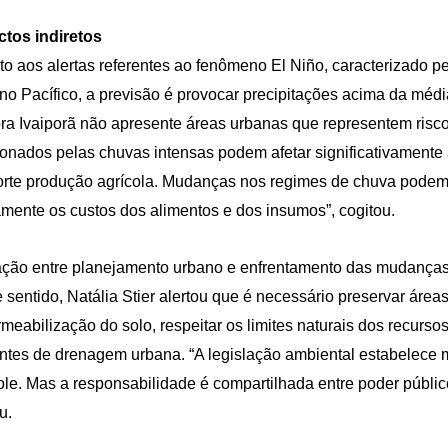
ctos indiretos
o aos alertas referentes ao fenômeno El Niño, caracterizado 
o Pacífico, a previsão é provocar precipitações acima da médi
a Ivaiporã não apresente áreas urbanas que representem risc
onados pelas chuvas intensas podem afetar significativamente 
orte produção agrícola. Mudanças nos regimes de chuva podem a
amente os custos dos alimentos e dos insumos”, cogitou.
ação entre planejamento urbano e enfrentamento das mudanças 
 sentido, Natália Stier alertou que é necessário preservar áreas
meabilização do solo, respeitar os limites naturais dos recursos
entes de drenagem urbana. “A legislação ambiental estabelec
ole. Mas a responsabilidade é compartilhada entre poder público
u.