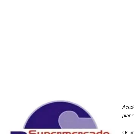
Acadê
plane
Os im