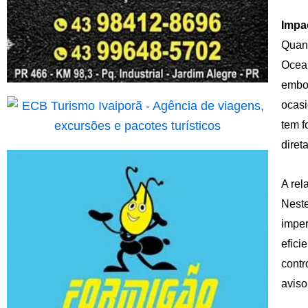
Impa
Quant
Ocean
embor
ocasi
tem f
diret
A rel
Neste
imper
efici
contr
aviso