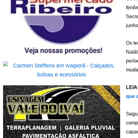
fenôm
Secre
junho
Os te
Natál
perío
mudan
LEIA
que 
Segun
compo
capac