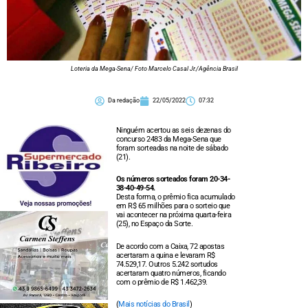
Loteria da Mega-Sena/ Foto Marcelo Casal Jr./Agência Brasil
Da redação
22/05/2022
07:32
Ninguém acertou as seis dezenas do
concurso 2483 da Mega-Sena que
foram sorteadas na noite de sábado
(21).
Os números sorteados foram 20-34-
38-40-49-54.
Desta forma, o prêmio fica acumulado
em R$ 65 milhões para o sorteio que
vai acontecer na próxima quarta-feira
(25), no Espaço da Sorte.
De acordo com a Caixa, 72 apostas
acertaram a quina e levaram R$
74.529,17. Outros 5.242 sortudos
acertaram quatro números, ficando
com o prêmio de R$ 1.462,39.
(
Mais notícias do Brasil
)