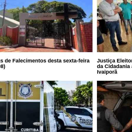
s de Falecimentos desta sexta-feira
Justiça Eleit
08)
da Cidadania 
Ivaiporã