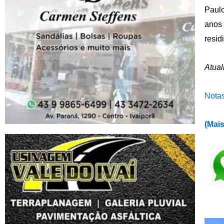
Paulo
anos 
resid
Atual
Notas
(
Mais