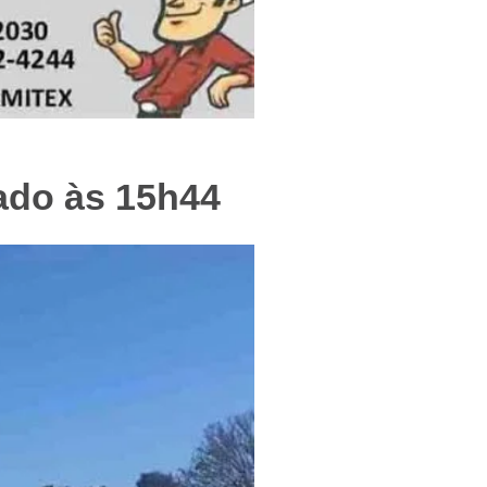
f
zado às 15h44