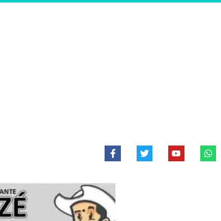
F
T
Y
W
a
w
o
h
c
i
u
a
e
t
t
t
b
t
u
s
o
e
b
a
o
r
e
p
k
p
-