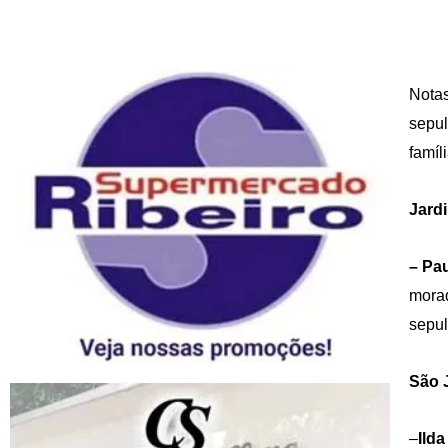
Notas
sepul
famíl
Jard
– Pau
morad
sepul
São 
–
Ild