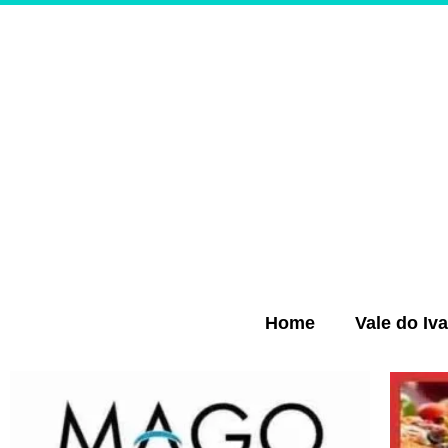
Ir
para
o
conteúdo
Home
Vale do Iva