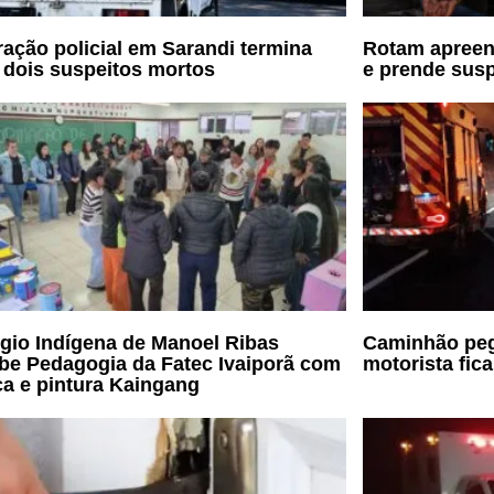
ação policial em Sarandi termina
Rotam apreen
dois suspeitos mortos
e prende susp
gio Indígena de Manoel Ribas
Caminhão peg
be Pedagogia da Fatec Ivaiporã com
motorista fic
a e pintura Kaingang