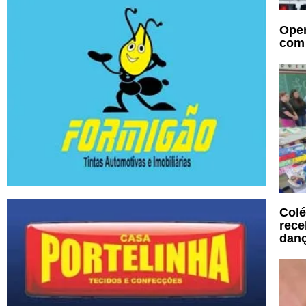
Oper
com 
Colé
rece
danç